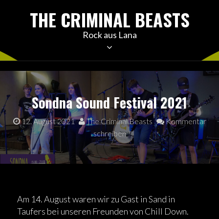
Skip
THE CRIMINAL BEASTS
to
content
Rock aus Lana
Sondna Sound Festival 2021
12. August 2021
The Criminal Beasts
Kommentar
schreiben
Am 14. August waren wir zu Gast in Sand in
Taufers bei unseren Freunden von Chill Down.